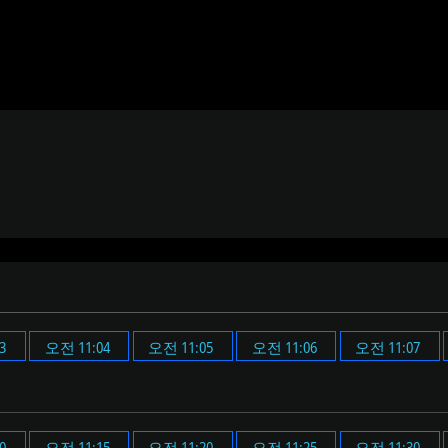
3
오전 11:04
오전 11:05
오전 11:06
오전 11:07
0
오전 11:15
오전 11:20
오전 11:25
오전 11:30