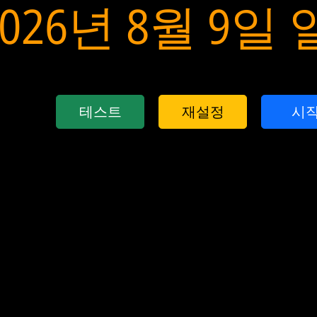
2026년 8월 9일
테스트
재설정
시