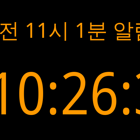
전 11시 1분 
10:26