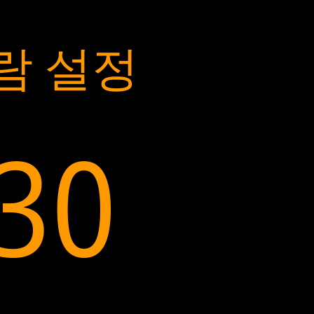
알람 설정
:31