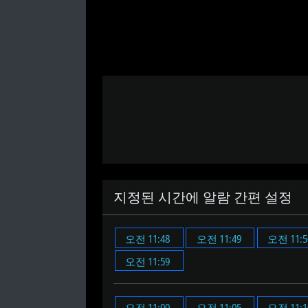
지정된 시간에 알람 간편 설정
오전 11:48
오전 11:49
오전 11:5
오전 11:59
오전 11:00
오전 11:05
오전 11:1