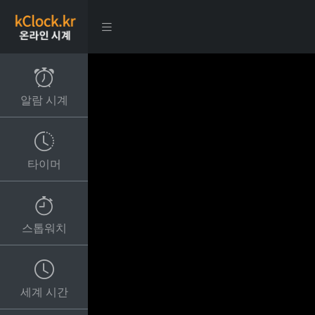
알람 시계
타이머
스톱워치
세계 시간