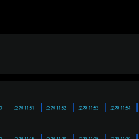
0
오전 11:51
오전 11:52
오전 11:53
오전 11:54
0
오전 11:15
오전 11:20
오전 11:25
오전 11:30