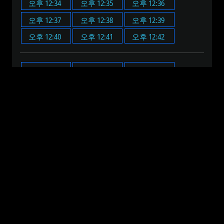
오후 12:34
오후 12:35
오후 12:36
오후 12:37
오후 12:38
오후 12:39
오후 12:40
오후 12:41
오후 12:42
오후 12:00
오후 12:05
오후 12:10
오후 12:15
오후 12:20
오후 12:25
오후 12:30
오후 12:35
오후 12:40
오후 12:45
오후 12:50
오후 12:55
오전 12:00
오전 1:00
오전 2:00
오전 3:00
오전 4:00
오전 5:00
오전 6:00
오전 7:00
오전 8:00
오전 9:00
오전 10:00
오전 11:00
오후 12:00
오후 1:00
오후 2:00