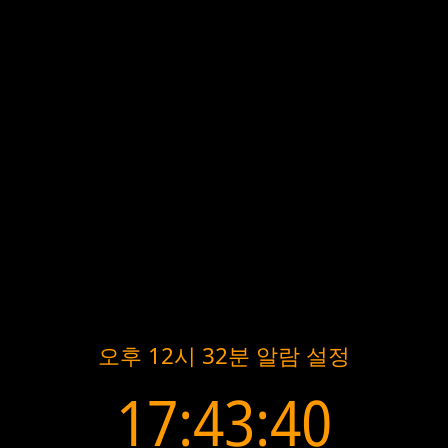
오후 12시 32분 알람 설정
17:43:40