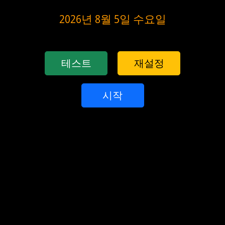
2026년 8월 5일 수요일
테스트
재설정
시작