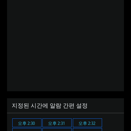
지정된 시간에 알람 간편 설정
오후 2:30
오후 2:31
오후 2:32