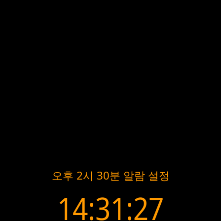
오후 2시 30분 알람 설정
14:31:28