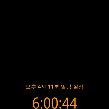
오후 4시 11분 알람 설정
6:00:44