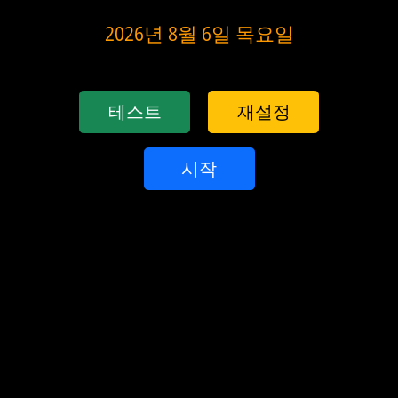
2026년 8월 6일 목요일
테스트
재설정
시작