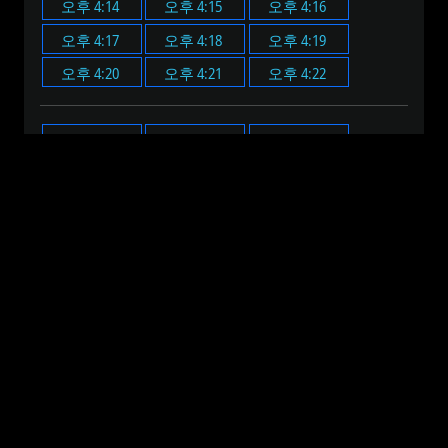
오후 4:14
오후 4:15
오후 4:16
오후 4:17
오후 4:18
오후 4:19
오후 4:20
오후 4:21
오후 4:22
오후 4:00
오후 4:05
오후 4:10
오후 4:15
오후 4:20
오후 4:25
오후 4:30
오후 4:35
오후 4:40
오후 4:45
오후 4:50
오후 4:55
오전 12:00
오전 1:00
오전 2:00
오전 3:00
오전 4:00
오전 5:00
오전 6:00
오전 7:00
오전 8:00
오전 9:00
오전 10:00
오전 11:00
오후 12:00
오후 1:00
오후 2:00