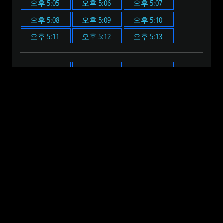
오후 5:05
오후 5:06
오후 5:07
오후 5:08
오후 5:09
오후 5:10
오후 5:11
오후 5:12
오후 5:13
오후 5:00
오후 5:05
오후 5:10
오후 5:15
오후 5:20
오후 5:25
오후 5:30
오후 5:35
오후 5:40
오후 5:45
오후 5:50
오후 5:55
오전 12:00
오전 1:00
오전 2:00
오전 3:00
오전 4:00
오전 5:00
오전 6:00
오전 7:00
오전 8:00
오전 9:00
오전 10:00
오전 11:00
오후 12:00
오후 1:00
오후 2:00