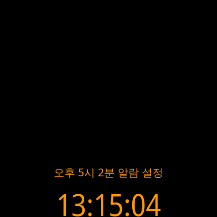
오후 5시 2분 알람 설정
13:15:04