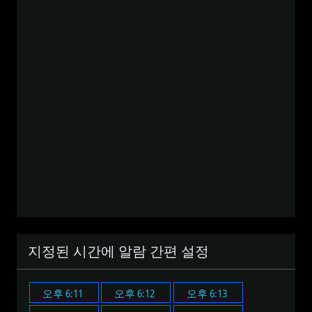
지정된 시간에 알람 간편 설정
오후 6:11
오후 6:12
오후 6:13