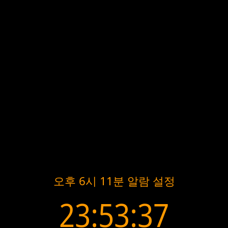
오후 6시 11분 알람 설정
23:53:37