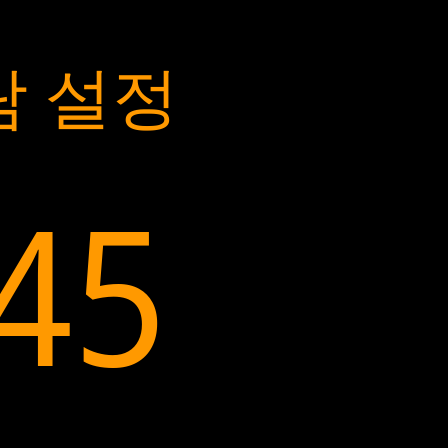
람 설정
:45