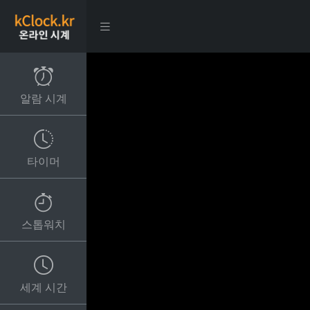
알람 시계
타이머
스톱워치
세계 시간