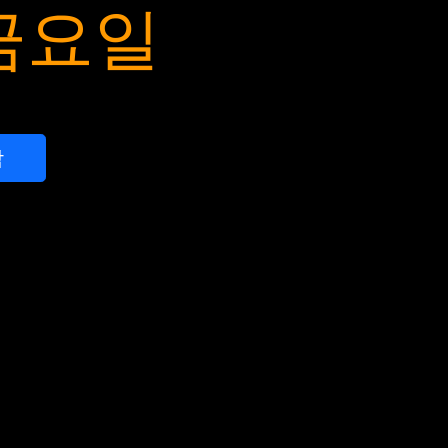
 금요일
작