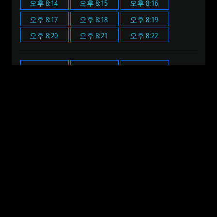
오후 8:14
오후 8:15
오후 8:16
오후 8:17
오후 8:18
오후 8:19
오후 8:20
오후 8:21
오후 8:22
오후 8:00
오후 8:05
오후 8:10
오후 8:15
오후 8:20
오후 8:25
오후 8:30
오후 8:35
오후 8:40
오후 8:45
오후 8:50
오후 8:55
오전 12:00
오전 1:00
오전 2:00
오전 3:00
오전 4:00
오전 5:00
오전 6:00
오전 7:00
오전 8:00
오전 9:00
오전 10:00
오전 11:00
오후 12:00
오후 1:00
오후 2:00