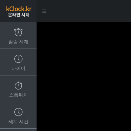
알람 시계
타이머
스톱워치
세계 시간