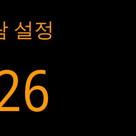
람 설정
:27