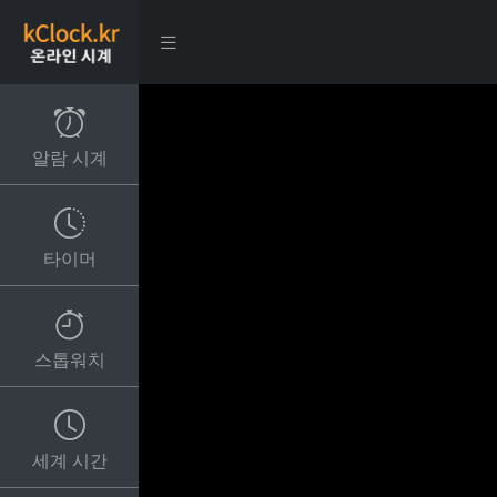
알람 시계
타이머
스톱워치
세계 시간