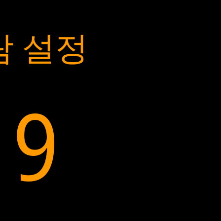
람 설정
20