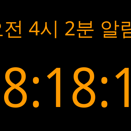
전 4시 2분 알
8:18: