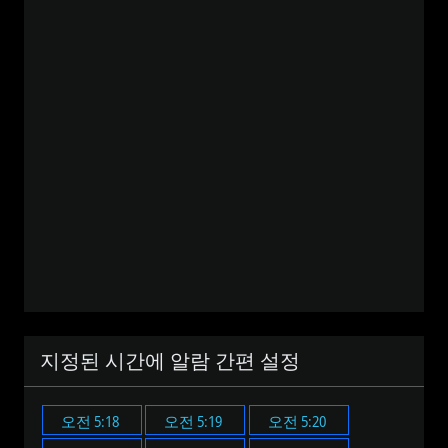
지정된 시간에 알람 간편 설정
오전 5:18
오전 5:19
오전 5:20