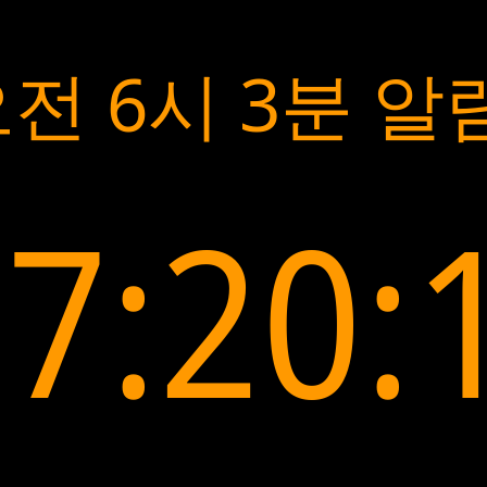
전 6시 3분 알
7:20: