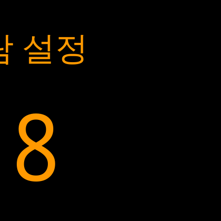
람 설정
18