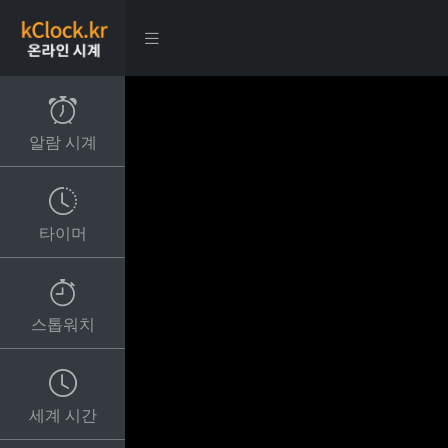
알람 시계
타이머
스톱워치
세계 시간