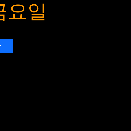
 금요일
작