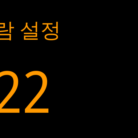
알람 설정
:22