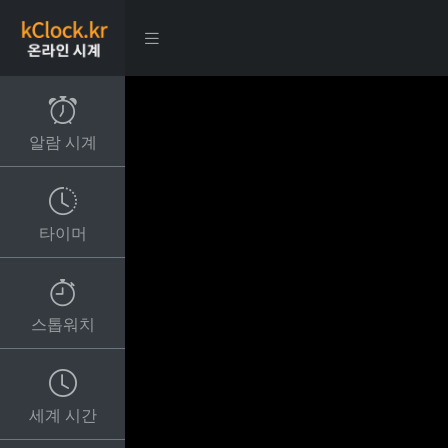
알람 시계
타이머
스톱워치
세계 시간