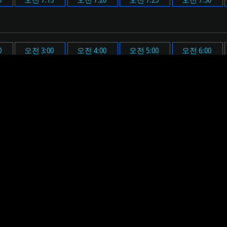
0
오전 3:00
오전 4:00
오전 5:00
오전 6:00
0
오후 3:00
오후 4:00
오후 5:00
오후 6:00
니다.
한 시간(오전 7시 24분)에 맞춰 알람 메시지가 표시되며, 미리 
요. 그러면 설정된 시간에 알람 메시지 표시와 함께 미리 설정된
하면, 알림 메시지와 음원이 재생될 볼륨을 미리 확인할 수 있습니