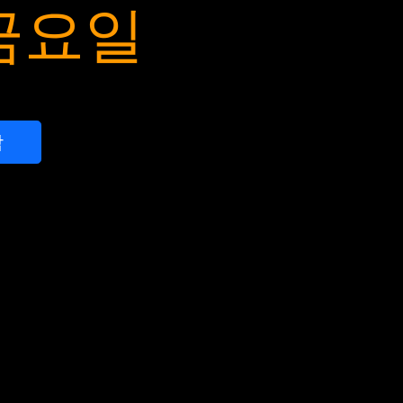
 금요일
작