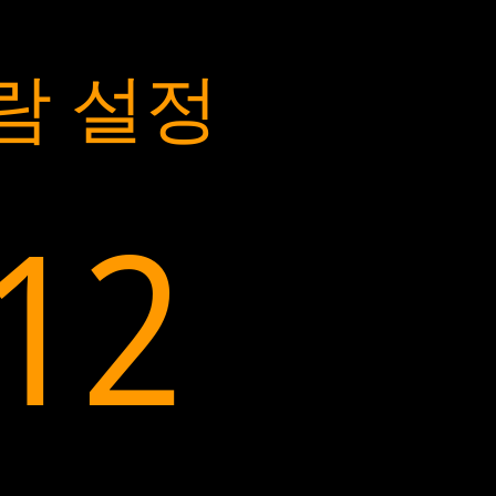
알람 설정
:12