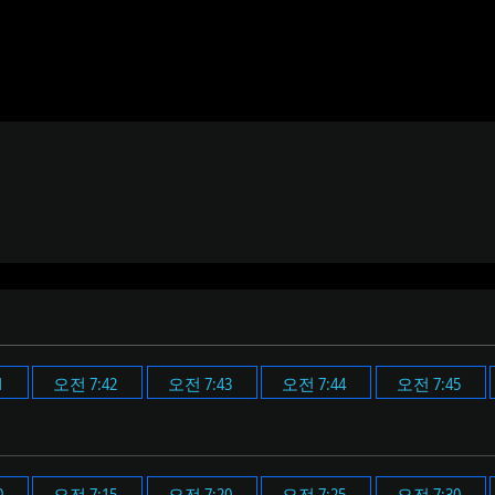
1
오전 7:42
오전 7:43
오전 7:44
오전 7:45
0
오전 7:15
오전 7:20
오전 7:25
오전 7:30