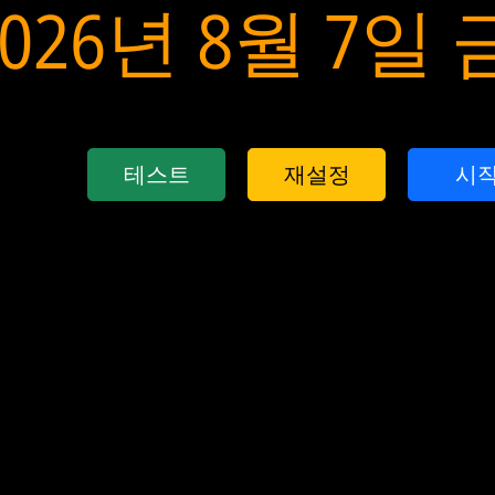
2026년 8월 7일
테스트
재설정
시