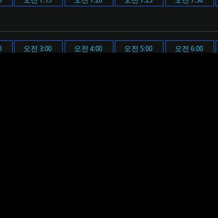
0
오전 3:00
오전 4:00
오전 5:00
오전 6:00
0
오후 3:00
오후 4:00
오후 5:00
오후 6:00
니다.
한 시간(오전 7시 39분)에 맞춰 알람 메시지가 표시되며, 미리 
요. 그러면 설정된 시간에 알람 메시지 표시와 함께 미리 설정된
하면, 알림 메시지와 음원이 재생될 볼륨을 미리 확인할 수 있습니