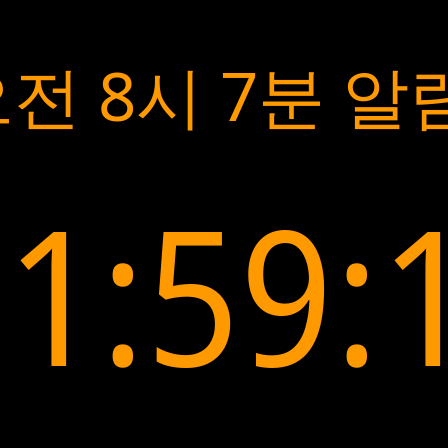
전 8시 7분 알
1:59: