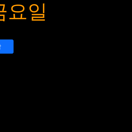
 금요일
작