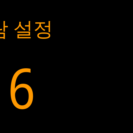
람 설정
16