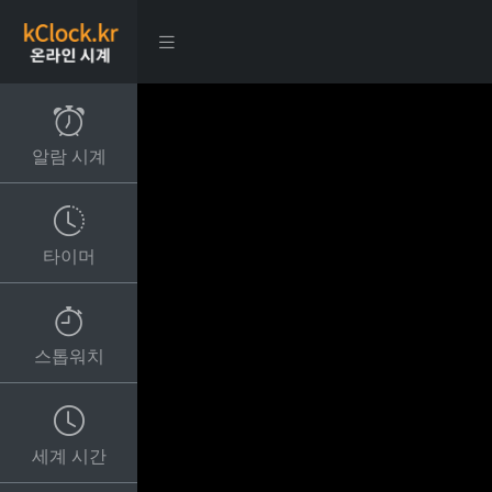
알람 시계
타이머
스톱워치
세계 시간