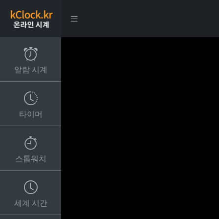
알람 시계
타이머
스톱워치
세계 시간