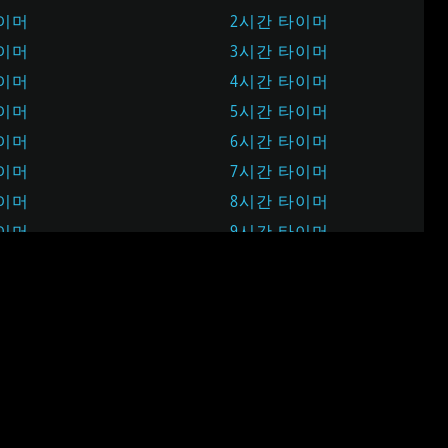
타이머
2시간 타이머
타이머
3시간 타이머
타이머
4시간 타이머
타이머
5시간 타이머
타이머
6시간 타이머
타이머
7시간 타이머
타이머
8시간 타이머
타이머
9시간 타이머
타이머
10시간 타이머
타이머
12시간 타이머
타이머
18시간 타이머
타이머
24시간 타이머
타이머
48시간 타이머
타이머
72시간 타이머