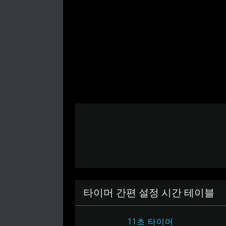
타이머 간편 설정 시간 테이블
11초 타이머
사용자 지정 타이머 설정