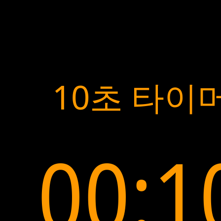
10초 타이
00:1