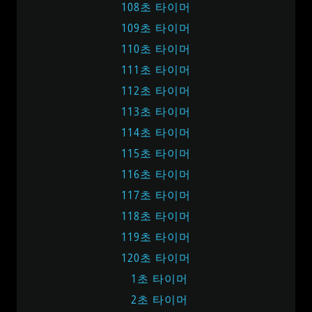
108초 타이머
109초 타이머
110초 타이머
111초 타이머
112초 타이머
113초 타이머
114초 타이머
115초 타이머
116초 타이머
117초 타이머
118초 타이머
119초 타이머
120초 타이머
1초 타이머
초단위 타이머 설정 리스트
2초 타이머