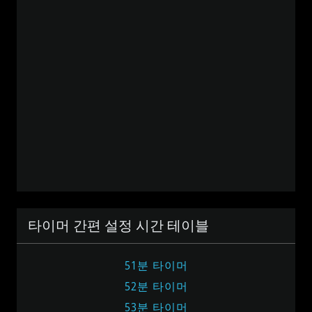
타이머 간편 설정 시간 테이블
51분 타이머
사용자 지정 타이머 설정 리스트
52분 타이머
53분 타이머