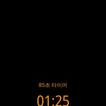
85초 타이머
01:25