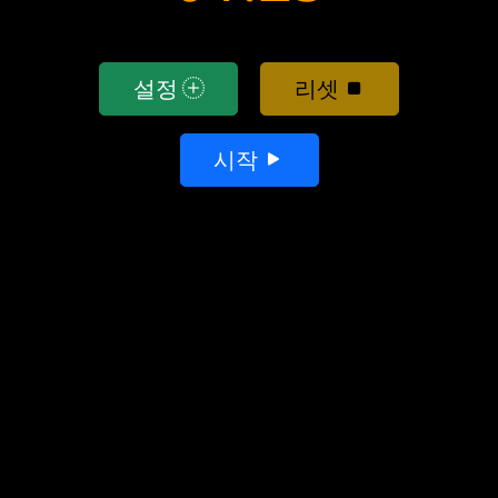
설정
리셋
시작