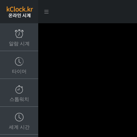
알람 시계
타이머
스톱워치
세계 시간