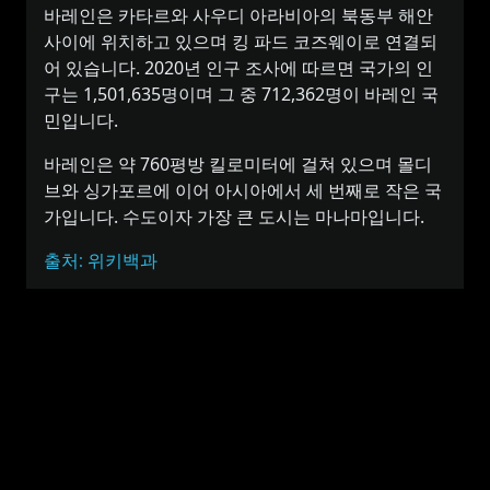
바레인은 카타르와 사우디 아라비아의 북동부 해안
사이에 위치하고 있으며 킹 파드 코즈웨이로 연결되
어 있습니다. 2020년 인구 조사에 따르면 국가의 인
구는 1,501,635명이며 그 중 712,362명이 바레인 국
민입니다.
바레인은 약 760평방 킬로미터에 걸쳐 있으며 몰디
브와 싱가포르에 이어 아시아에서 세 번째로 작은 국
가입니다. 수도이자 가장 큰 도시는 마나마입니다.
출처: 위키백과
바레인, 바레인의 시간대와 비슷한 국가
또는 도시
안도라, 안도라
비
파마구스타, 키프로스