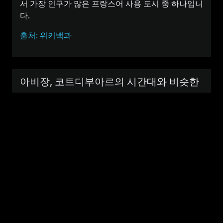
서 가장 인구가 많은 프랑스어 사용 도시 중 하나입니
다.
출처: 위키백과
아비장, 코트디부아르의 시간대와 비슷한
국가 또는 도시
루안다, 앙골라
비
방기, 중앙 아프리카 공화국
슷
알제, 알제리
한
시
리브르빌, 가봉
간
스코어스비순드, 그린란드
대
비사우, 기니비사우
의
몬로비아, 라이베리아
도
니아메, 니제르