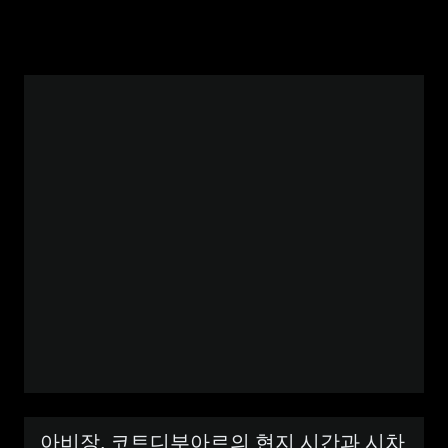
아비장, 코트디부아르의 현지 시간과 시차