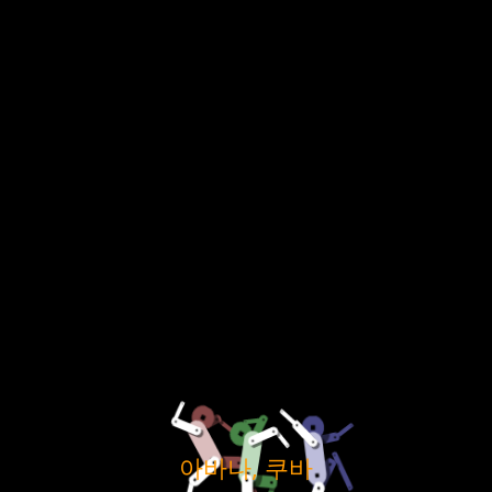
아바나, 쿠바