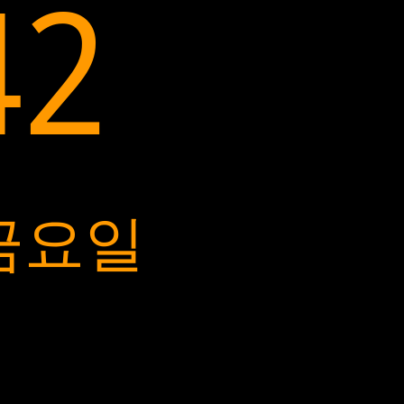
43
 금요일