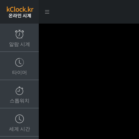
알람 시계
타이머
스톱워치
세계 시간