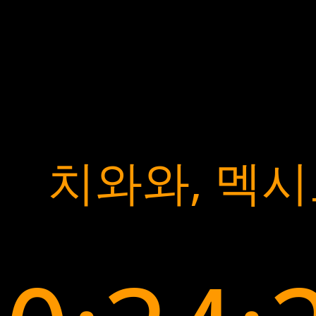
치와와, 멕