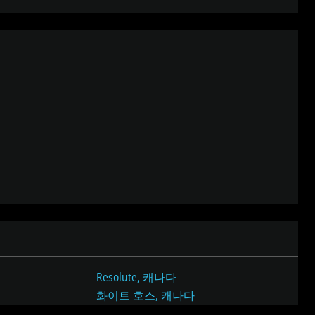
Resolute, 캐나다
비
화이트 호스, 캐나다
슷
케임브리지베이, 캐나다