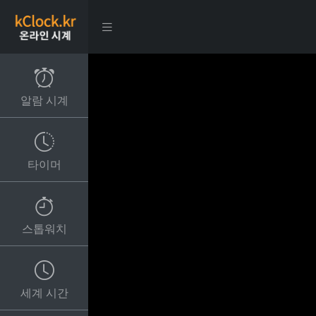
알람 시계
타이머
스톱워치
세계 시간