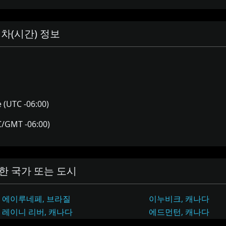
차(시간) 정보
 (UTC -06:00)
/GMT -06:00)
한 국가 또는 도시
에이루네페, 브라질
이누비크, 캐나다
비
비
레이니 리버, 캐나다
에드먼턴, 캐나다
슷
슷
랭킨 인렛, 캐나다
도슨 크릭, 캐나다