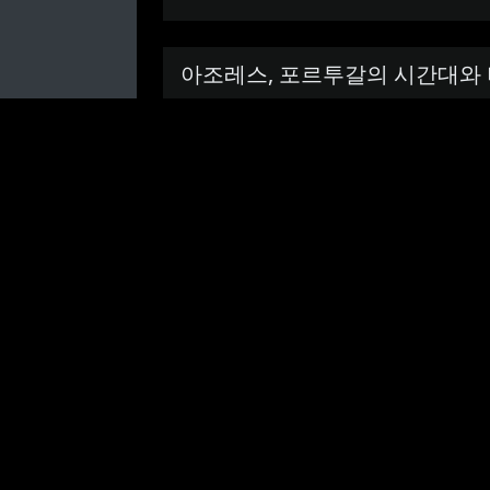
아조레스, 포르투갈의 시간대와 
루안다, 앙골라
비
방기, 중앙 아프리카 공화국
슷
카보베르데, 카보베르데
한
시
페로, 페로 제도
간
아크라, 가나
대
말라보, 적도 기니
의
레이캬비크, 아이슬란드
도
바마코, 말리
시
리스본, 포르투갈
목
상투메, 상투메프린시페
록
1~10