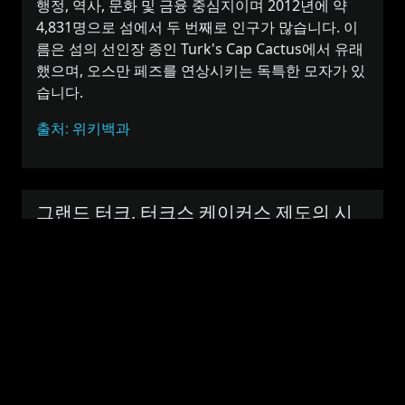
행정, 역사, 문화 및 금융 중심지이며 2012년에 약
4,831명으로 섬에서 두 번째로 인구가 많습니다. 이
름은 섬의 선인장 종인 Turk's Cap Cactus에서 유래
했으며, 오스만 페즈를 연상시키는 독특한 모자가 있
습니다.
출처: 위키백과
그랜드 터크, 터크스 케이커스 제도의 시
간대와 비슷한 국가 또는 도시
앵귈라, 앵귈라
비
산루이스, 아르헨티나
슷
라파스, 볼리비아
한
시
마나우스, 브라질
간
멍크턴, 캐나다