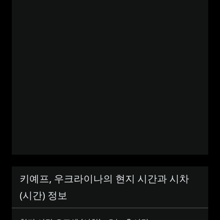
키예프, 우크라이나의 현지 시간과 시차
(시간) 정보