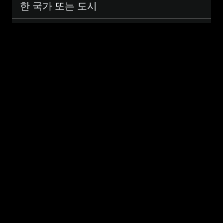
한 국가 또는 도시
두바이, 아랍 에미리트 연합국
비
보스토크, 남극 대륙
슷
우루무치, 중국
한
시
비슈케크, 키르기스스탄
간
아크토베, 카자흐스탄
대
콜롬보, 스리랑카
의
무스카트, 오만
도
예카테린부르크, 러시아
시
사마라, 러시아
목
아쉬하바트, 투르크메니스탄
록
1~10
카불, 아프가니스탄
비
바쿠, 아제르바이잔
슷
트빌리시, 그루지야
한
시
알마티, 카자흐스탄