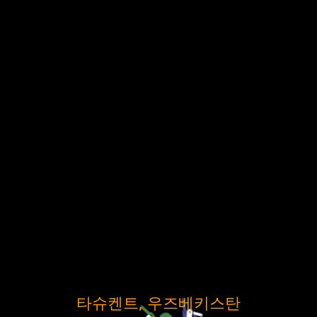
타슈켄트, 우즈베키스탄