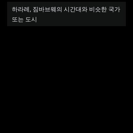
하라레, 짐바브웨의 시간대와 비슷한 국가
또는 도시
안도라, 안도라
비
메리함, 올란드 제도
슷
뷔싱겐, 독일
한
시
말라보, 적도 기니
간
예루살렘, 이스라엘
대
베이루트, 레바논
의
빈트후크, 나미비아
도
바르샤바, 폴란드
시
류블랴나, 슬로베니아
목
이스탄불, 튀르키예
록
1~10
티라나, 알바니아
비
소피아, 불가리아
슷