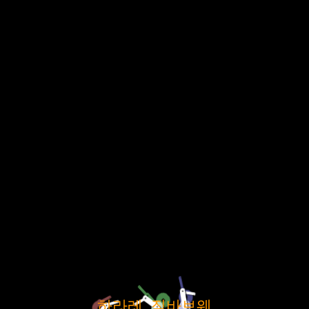
하라레, 짐바브웨