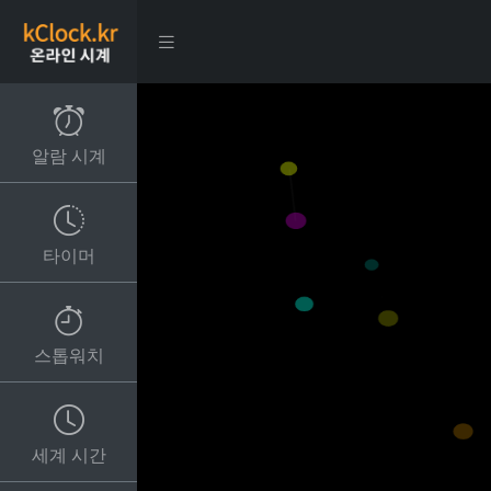
알람 시계
타이머
스톱워치
세계 시간