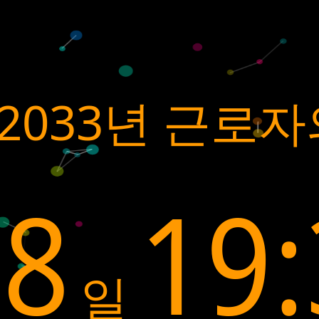
2033년 근로자
58
19:
일