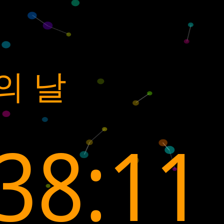
의 날
38:10